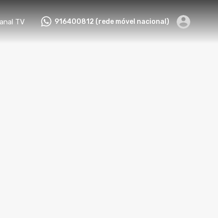
tactos
Canal TV
916400812 (rede móvel nacional)
anal TV
916400812 (rede móvel nacional)