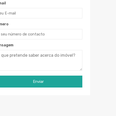
mail
mero
nsagem