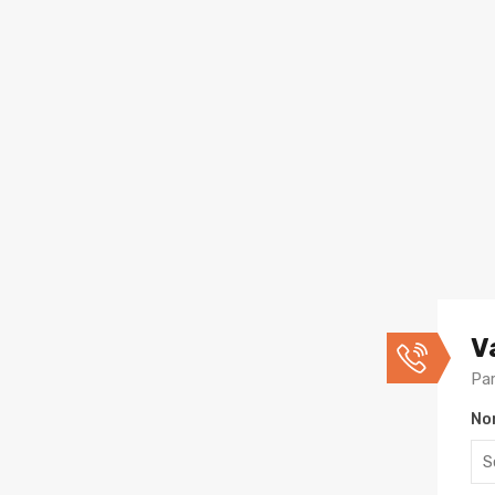
V
Par
No