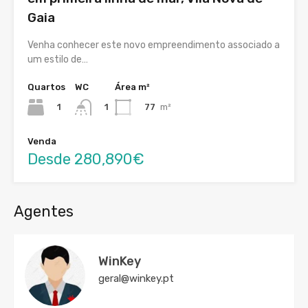
Gaia
Venha conhecer este novo empreendimento associado a
um estilo de…
Quartos
WC
Área m²
1
77
m²
1
Venda
Desde 280,890€
Agentes
WinKey
geral@winkey.pt