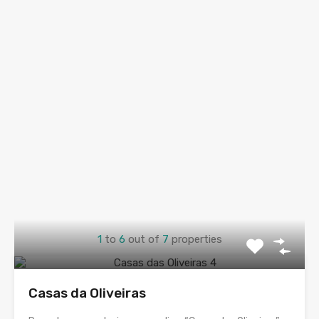
1
to
6
out of
7
properties
Casas da Oliveiras