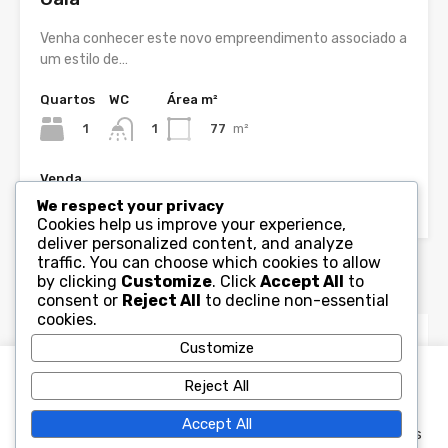
Venha conhecer este novo empreendimento associado a
um estilo de…
Quartos
WC
Área m²
1
77
m²
1
Venda
Desde 280,890€
We respect your privacy
Cookies help us improve your experience,
deliver personalized content, and analyze
traffic. You can choose which cookies to allow
Agentes
by clicking
Customize
. Click
Accept All
to
consent or
Reject All
to decline non-essential
cookies.
Customize
WinKey
geral@winkey.pt
Usamos cookies no nosso site para melhorar a experiência
Reject All
de navegação e conteúdo mais relevante, lembrando as
suas preferências e visitas frequentes. Ao clicar em
Accept All
“Aceitar e Fechar”, concorda com a utilização de TODOS os