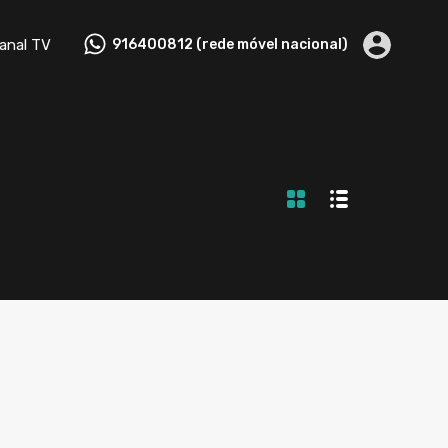
tactos
Canal TV
916400812 (rede móvel nacional)
anal TV
916400812 (rede móvel nacional)