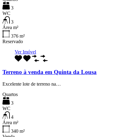
3
WC
3
Área m²
376
m²
Reservado
Ver Imóvel
Terreno à venda em Quinta da Lousa
Excelente lote de terreno na…
Quartos
3
WC
4
Área m²
340
m²
Venda