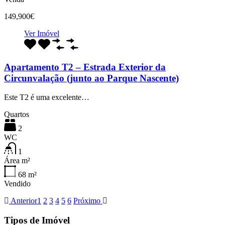
149,900€
Ver Imóvel
Apartamento T2 – Estrada Exterior da
Circunvalação (junto ao Parque Nascente)
Este T2 é uma excelente…
Quartos
2
WC
1
Área m²
68
m²
Vendido
Anterior
1
2
3
4
5
6
Próximo
Tipos de Imóvel