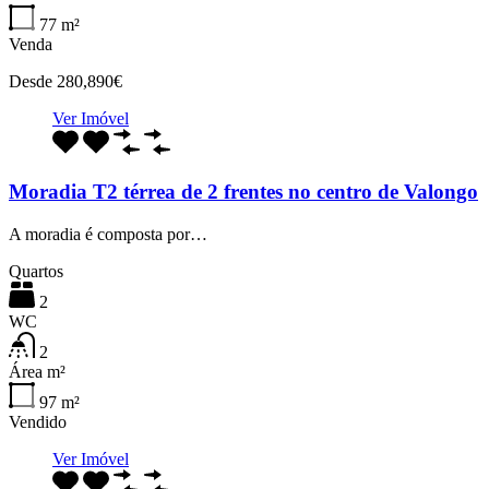
77
m²
Venda
Desde 280,890€
Ver Imóvel
Moradia T2 térrea de 2 frentes no centro de Valongo
A moradia é composta por…
Quartos
2
WC
2
Área m²
97
m²
Vendido
Ver Imóvel