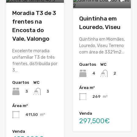
Moradia T3 de 3
Quintinha em
frentes na
Louredo, Viseu
Encosta do
Vale, Valongo
Quintinha em Miomães,
Louredo, Viseu Terreno
Excelente moradia
com área de 3321m2…
unifamiliar T3 de três
frentes, distribuída por
Quartos
WC
3…
4
2
Quartos
WC
Área m²
3
3
269
m²
Área m²
Venda
411,50
m²
297,500€
Venda