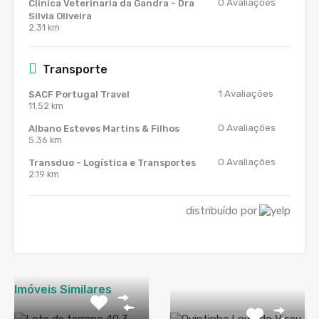
0
Avaliações
Clínica Veterinaria da Gandra - Dra
Silvia Oliveira
2.31 km
Transporte
1
Avaliações
SACF Portugal Travel
11.52 km
0
Avaliações
Albano Esteves Martins & Filhos
5.36 km
0
Avaliações
Transduo - Logística e Transportes
2.19 km
distribuído por
Imóveis Similares