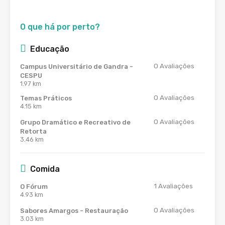
O que há por perto?
Educação
0
Avaliações
Campus Universitário de Gandra -
CESPU
1.97 km
0
Avaliações
Temas Práticos
4.15 km
0
Avaliações
Grupo Dramático e Recreativo de
Retorta
3.46 km
Comida
1
Avaliações
O Fórum
4.93 km
0
Avaliações
Sabores Amargos - Restauração
3.03 km