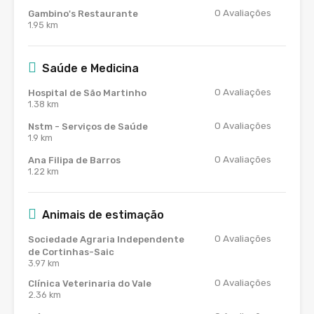
0
Avaliações
Gambino's Restaurante
1.95 km
Saúde e Medicina
0
Avaliações
Hospital de São Martinho
1.38 km
0
Avaliações
Nstm - Serviços de Saúde
1.9 km
0
Avaliações
Ana Filipa de Barros
1.22 km
Animais de estimação
0
Avaliações
Sociedade Agraria Independente
de Cortinhas-Saic
3.97 km
0
Avaliações
Clínica Veterinaria do Vale
2.36 km