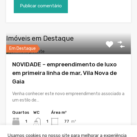
Imóveis em Destaque
Em Destaque
NOVIDADE – empreendimento de luxo
em primeira linha de mar, Vila Nova de
Gaia
Venha conhecer este novo empreendimento associado a
um estilo de…
Quartos
WC
Área m²
1
77
m²
1
Usamos cookies no nosso site para melhorar a experiência
Venda