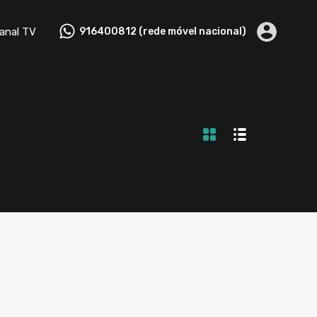
tactos
Canal TV
916400812 (rede móvel nacional)
anal TV
916400812 (rede móvel nacional)