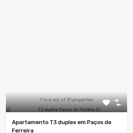
1
to
6
out of
31
properties
Apartamento T3 duplex em Paços de
Ferreira