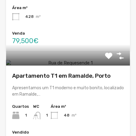
Área m²
428
m²
Venda
79,500€
Apartamento T1 em Ramalde, Porto
Apresentamos um T1 moderno e muito bonito, localizado
em Ramalde,…
Quartos
WC
Área m²
1
48
m²
1
Vendido