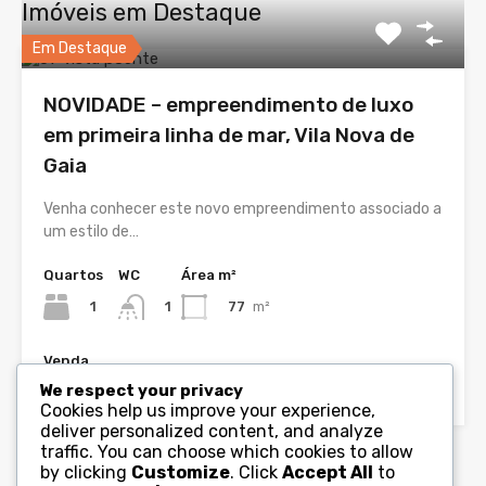
Imóveis em Destaque
Em Destaque
NOVIDADE – empreendimento de luxo
em primeira linha de mar, Vila Nova de
Gaia
Venha conhecer este novo empreendimento associado a
um estilo de…
Quartos
WC
Área m²
1
77
m²
1
Venda
Desde 280,890€
We respect your privacy
Cookies help us improve your experience,
deliver personalized content, and analyze
traffic. You can choose which cookies to allow
Agentes
by clicking
Customize
. Click
Accept All
to