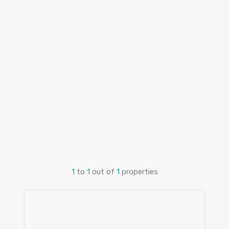
1
to
1
out of
1
properties