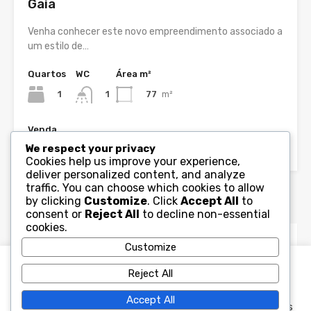
Gaia
Venha conhecer este novo empreendimento associado a
um estilo de…
Quartos
WC
Área m²
1
77
m²
1
Venda
Desde 280,890€
We respect your privacy
Cookies help us improve your experience,
deliver personalized content, and analyze
traffic. You can choose which cookies to allow
Agentes
by clicking
Customize
. Click
Accept All
to
consent or
Reject All
to decline non-essential
cookies.
Customize
WinKey
geral@winkey.pt
Usamos cookies no nosso site para melhorar a experiência
Reject All
de navegação e conteúdo mais relevante, lembrando as
suas preferências e visitas frequentes. Ao clicar em
Accept All
“Aceitar e Fechar”, concorda com a utilização de TODOS os