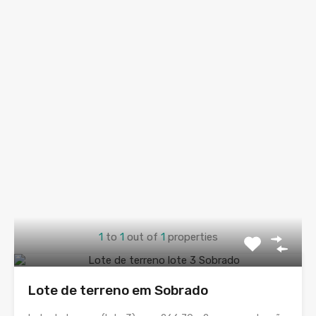
1
to
1
out of
1
properties
Lote de terreno em Sobrado