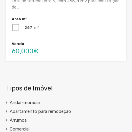
Lote de terreno (lote 3) com 266,70m2 para construção
de…
Área m²
267
m²
Venda
60,000€
Tipos de Imóvel
Andar-moradia
Apartamento para remodeção
Arrumos
Comercial