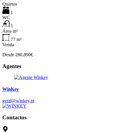
Quartos
1
WC
1
Área m²
77
m²
Venda
Desde 280,890€
Agentes
WinKey
geral@winkey.pt
Contactos