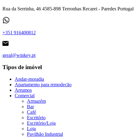
Rua da Serrinha, 46 4585-898 Terronhas Recarei - Paredes Portugal
+351 916400812
geral@winkey.pt
Tipos de imóvel
Andar-moradia
Apartamento para remodeção
Arrumos
Comercial
Armazém
Bar
Café
Escritório
Escritório/Loja
Loja
Pavilhão Industrial