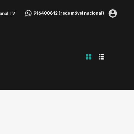
tactos
Canal TV
916400812 (rede móvel nacional)
anal TV
916400812 (rede móvel nacional)