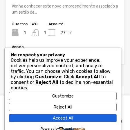
Venha conhecer este novo empreendimento associado a
um estilo de…
Quartos
WC
Área m²
1
77
m²
1
Venda
Desde 280,890€
We respect your privacy
Cookies help us improve your experience,
deliver personalized content, and analyze
traffic. You can choose which cookies to allow
Agentes
by clicking
Customize
. Click
Accept All
to
consent or
Reject All
to decline non-essential
cookies.
Customize
WinKey
geral@winkey.pt
Usamos cookies no nosso site para melhorar a experiência
Reject All
de navegação e conteúdo mais relevante, lembrando as
suas preferências e visitas frequentes. Ao clicar em
Accept All
“Aceitar e Fechar”, concorda com a utilização de TODOS os
cookies.
Ler Mais
Powered by
Aceitar e Fechar