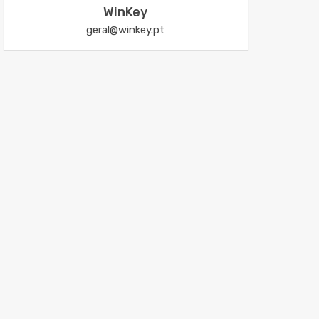
WinKey
geral@winkey.pt