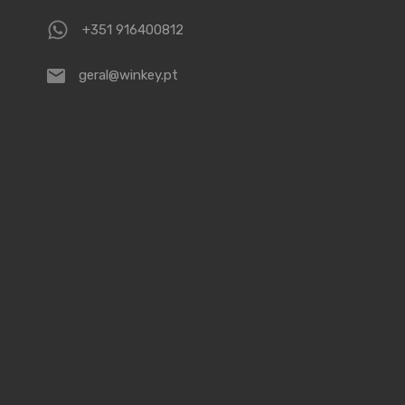
+351 916400812
geral@winkey.pt