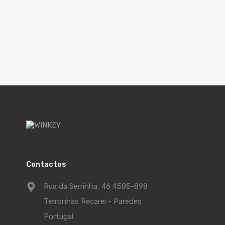
Contactos
Rua da Serrinha, 46 4585-898
Terronhas Recarei - Paredes
Portugal