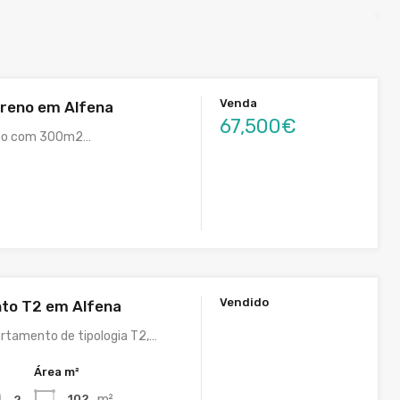
Venda
rreno em Alfena
67,500€
eno com 300m2…
Vendido
to T2 em Alfena
rtamento de tipologia T2,…
Área m²
m²
102
2