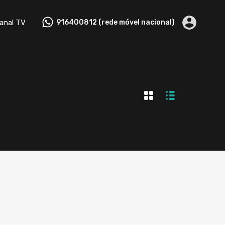
tactos
Canal TV
916400812 (rede móvel nacional)
anal TV
916400812 (rede móvel nacional)