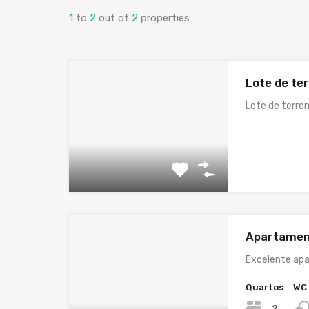
1
to
2
out of
2
properties
Lote de te
Lote de terr
Apartamen
Excelente apa
Quartos
WC
2