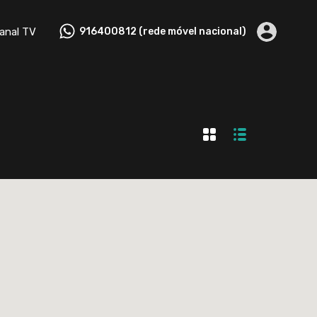
tactos
Canal TV
916400812 (rede móvel nacional)
anal TV
916400812 (rede móvel nacional)