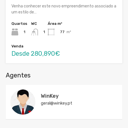
Venha conhecer este novo empreendimento associado a
um estilo de…
Quartos
WC
Área m²
1
77
m²
1
Venda
Desde 280,890€
Agentes
WinKey
geral@winkey.pt