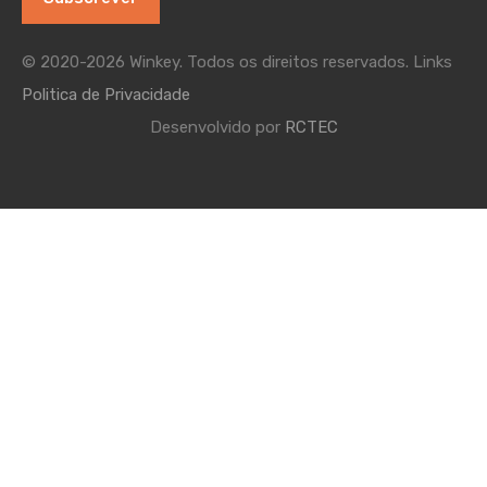
© 2020-2026 Winkey. Todos os direitos reservados. Links
Politica de Privacidade
Desenvolvido por
RCTEC
Comparar propriedades
Comparar
Você pode comparar apenas 4 propriedades, qualquer nova
propriedade adicionada substituirá a primeira da comparação.